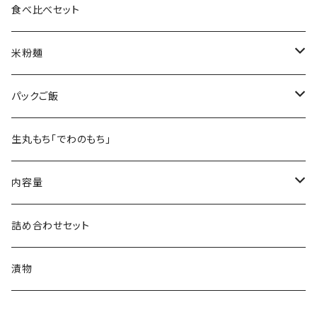
つや姫
食べ比べセット
コシヒカリ
米粉麺
雪若丸
おやじの米めん
パックご飯
ササニシキ
おやじの米うどん
JAS有機コシヒカリ
生丸もち「でわのもち」
はえぬき
JAS有機つや姫
内容量
ひとめぼれ
2kg
詰め合わせセット
4kg
漬物
5kg