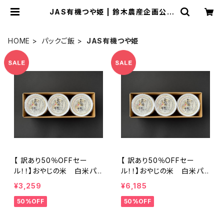
JAS有機つや姫 | 鈴木農産企画公式
ショップ
HOME
パックご飯
JAS有機つや姫
【 訳あり50％OFFセー
【 訳あり50％OFFセー
ル！！】おやじの米 白米パッ
ル！！】おやじの米 白米パッ
クご飯『JAS有機栽培米』つ
クご飯『JAS有機栽培米』つ
¥3,259
¥6,185
や姫 150g×18個
や姫 150g×36個
50%OFF
50%OFF