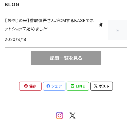
BLOG
6Kg
【おやじの米】香取慎吾さんがCMするBASEでネ
ットショップ始めました！
15㎏
2020/8/18
10kg
記事一覧を見る
20㎏
保存
シェア
LINE
ポスト