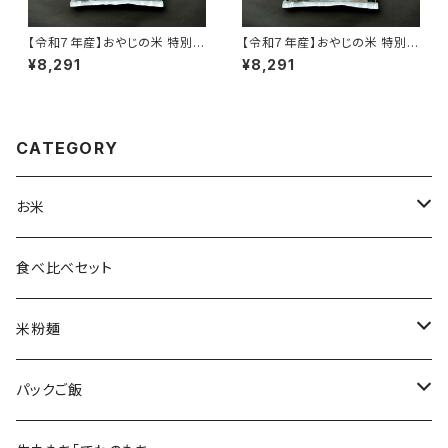
【令和７年産】おやじの米 特別栽
【令和７年産】おやじの米 特別栽
培米雪若丸【農薬7割減・化学肥
培米つや姫【農薬7割減・化学肥
¥8,291
¥8,291
料9割減】白米 5kg
料9割減】白米 5kg
CATEGORY
お米
つや姫
食べ比べセット
コシヒカリ
米粉麺
雪若丸
おやじの米めん
パックご飯