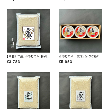
化学肥料不使用】白米 5kg
学肥料不使用】白米 2kg
【令和７年産】おやじの米 特別栽
おやじの米 玄米パックご飯『J
培米コシヒカリ 羽黒棚田米【農
AS有機栽培米コシヒカリ』150g
¥3,783
¥5,953
薬7割減・化学肥料9割減】白米
×18個
2kg