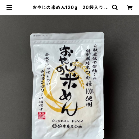
おやじの米めん120g 20袋入り |
鈴木農産企画公式ショップ