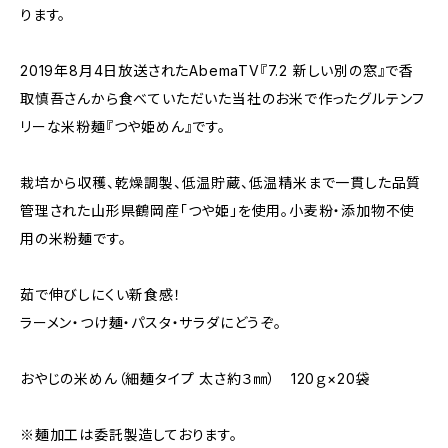
ります。
2019年8月4日放送されたAbemaTV『7.2 新しい別の窓』で香
取慎吾さんから食べていただいた当社のお米で作ったグルテンフ
リーな米粉麺『つや姫めん』です。
栽培から収穫、乾燥調製、低温貯蔵、低温精米まで一貫した品質
管理された山形県鶴岡産「つや姫」を使用。小麦粉・添加物不使
用の米粉麺です。
茹で伸びしにくい新食感！
ラーメン・つけ麺・パスタ・サラダにどうぞ。
おやじの米めん（細麺タイプ 太さ約３㎜） 120ｇ×20袋
※麺加工は委託製造しております。