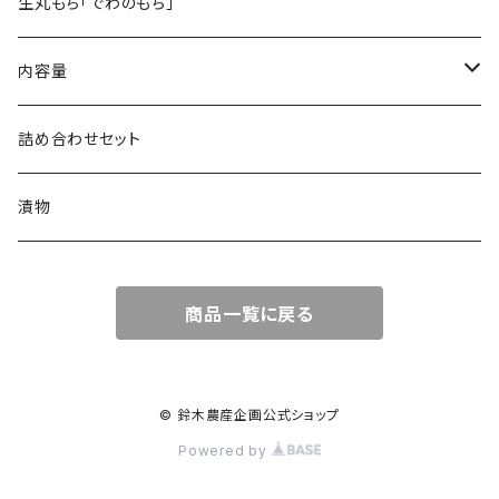
ササニシキ
おやじの米うどん
JAS有機コシヒカリ
生丸もち「でわのもち」
はえぬき
JAS有機つや姫
内容量
ひとめぼれ
2kg
詰め合わせセット
4kg
漬物
5kg
商品一覧に戻る
6Kg
15㎏
© 鈴木農産企画公式ショップ
Powered by
10kg