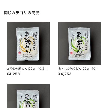
同じカテゴリの商品
おやじの米めん120g 10袋入
おやじの米うどん120g 10袋
り
入り
¥4,253
¥4,253