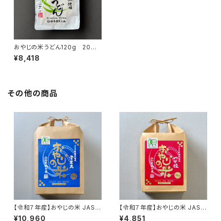
おやじの米うどん120g 20袋
入り
¥8,418
その他の商品
【令和７年産】おやじの米 JAS有
【令和７年産】おやじの米 JAS有
機栽培米雪若丸【農薬不使用・
機栽培米つや姫【農薬不使用・化
¥10,960
¥4,851